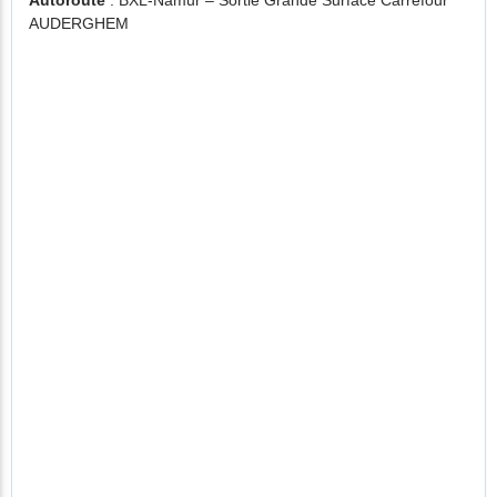
Autoroute
: BXL-Namur – Sortie Grande Surface Carrefour
AUDERGHEM