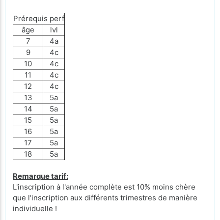
Prérequis perf
âge
lvl
7
4a
9
4c
10
4c
11
4c
12
4c
13
5a
14
5a
15
5a
16
5a
17
5a
18
5a
Remarque tarif:
L'inscription à l'année complète est 10% moins chère
que l'inscription aux différents trimestres de manière
individuelle !