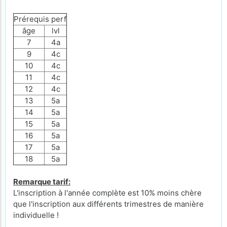
Prérequis perf
âge
lvl
7
4a
9
4c
10
4c
11
4c
12
4c
13
5a
14
5a
15
5a
16
5a
17
5a
18
5a
Remarque tarif:
L'inscription à l'année complète est 10% moins chère
que l'inscription aux différents trimestres de manière
individuelle !