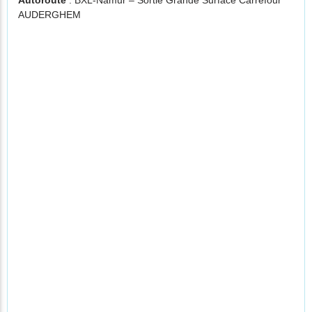
Autoroute
: BXL-Namur – Sortie Grande Surface Carrefour
AUDERGHEM