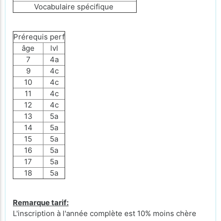
Vocabulaire spécifique
Prérequis perf
âge
lvl
7
4a
9
4c
10
4c
11
4c
12
4c
13
5a
14
5a
15
5a
16
5a
17
5a
18
5a
Remarque tarif:
L'inscription à l'année complète est 10% moins chère