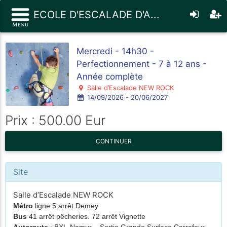
ECOLE D'ESCALADE D'A...
Mercredi - 14h30 -
Perfectionnement - 7 à 12 ans -
Année complète
Salle d’Escalade NEW ROCK
14/09/2026 - 20/06/2027
Prix : 500.00 Eur
CONTINUER
Site
Salle d’Escalade NEW ROCK
Métro
ligne 5 arrêt Demey
Bus
41 arrêt pêcheries. 72 arrêt Vignette