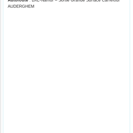
Autoroute
: BXL-Namur – Sortie Grande Surface Carrefour
AUDERGHEM