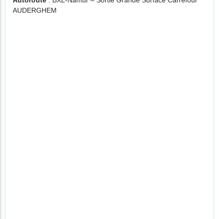
Autoroute
: BXL-Namur – Sortie Grande Surface Carrefour
AUDERGHEM