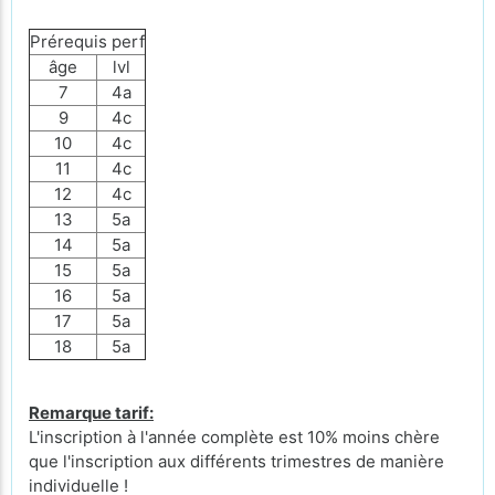
Prérequis perf
âge
lvl
7
4a
9
4c
10
4c
11
4c
12
4c
13
5a
14
5a
15
5a
16
5a
17
5a
18
5a
Remarque tarif:
L'inscription à l'année complète est 10% moins chère
que l'inscription aux différents trimestres de manière
individuelle !