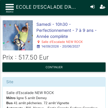
ECOLE D'ESCALADE D'A...
Samedi - 10h30 -
Perfectionnement - 7 à 9 ans -
Année complète
Salle d’Escalade NEW ROCK
14/09/2026 - 20/06/2027
Prix : 517.50 Eur
CONTINUER
Site
Salle d’Escalade NEW ROCK
Métro
ligne 5 arrêt Demey
Bus
41 arrêt pêcheries. 72 arrêt Vignette