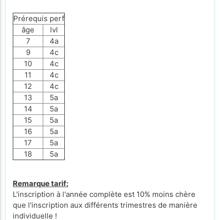
Prérequis perf
âge
lvl
7
4a
9
4c
10
4c
11
4c
12
4c
13
5a
14
5a
15
5a
16
5a
17
5a
18
5a
Remarque tarif:
L'inscription à l'année complète est 10% moins chère
que l'inscription aux différents trimestres de manière
individuelle !