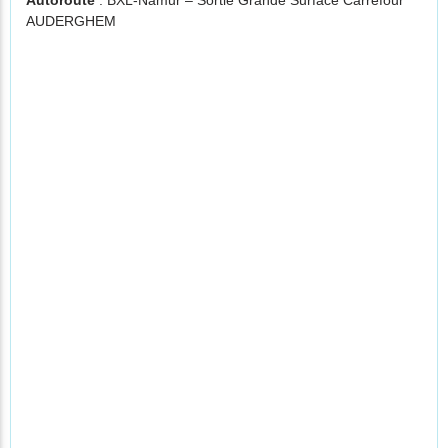
Autoroute
: BXL-Namur – Sortie Grande Surface Carrefour
AUDERGHEM