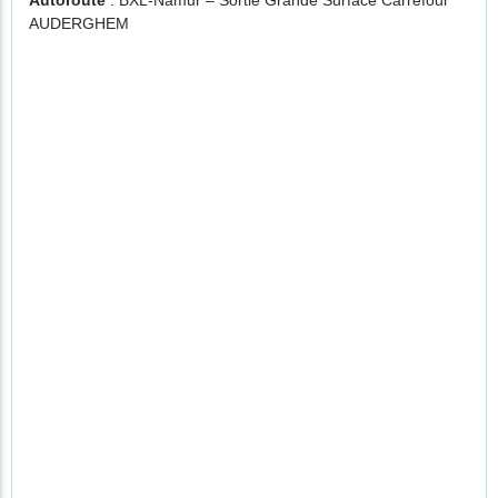
Autoroute
: BXL-Namur – Sortie Grande Surface Carrefour
AUDERGHEM