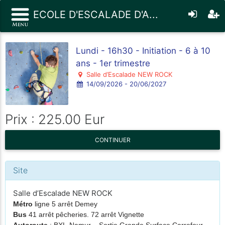
ECOLE D'ESCALADE D'A...
Lundi - 16h30 - Initiation - 6 à 10
ans - 1er trimestre
Salle d’Escalade NEW ROCK
14/09/2026 - 20/06/2027
Prix : 225.00 Eur
CONTINUER
Site
Salle d’Escalade NEW ROCK
Métro
ligne 5 arrêt Demey
Bus
41 arrêt pêcheries. 72 arrêt Vignette