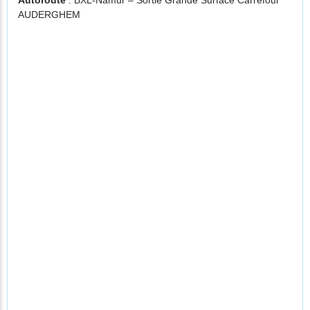
Autoroute
: BXL-Namur – Sortie Grande Surface Carrefour
AUDERGHEM