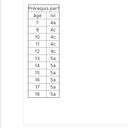
Prérequis perf
âge
lvl
7
4a
9
4c
10
4c
11
4c
12
4c
13
5a
14
5a
15
5a
16
5a
17
5a
18
5a