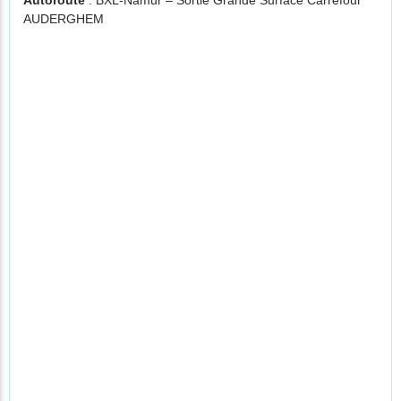
Autoroute
: BXL-Namur – Sortie Grande Surface Carrefour
AUDERGHEM