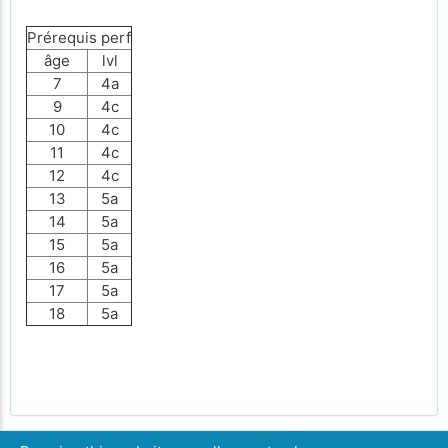
Prérequis perf
âge
lvl
7
4a
9
4c
10
4c
11
4c
12
4c
13
5a
14
5a
15
5a
16
5a
17
5a
18
5a