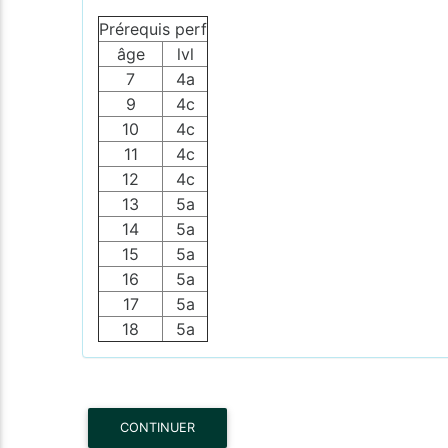
Prérequis perf
âge
lvl
7
4a
9
4c
10
4c
11
4c
12
4c
13
5a
14
5a
15
5a
16
5a
17
5a
18
5a
CONTINUER