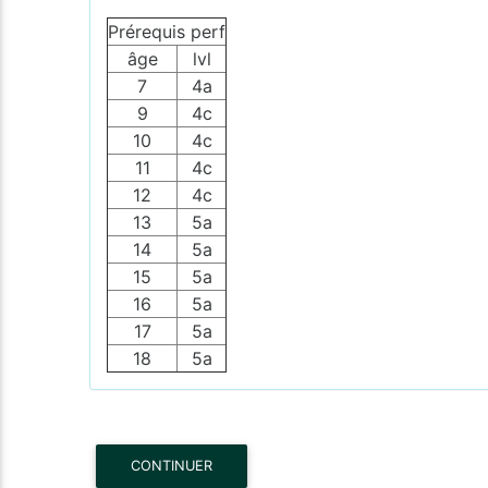
Prérequis perf
âge
lvl
7
4a
9
4c
10
4c
11
4c
12
4c
13
5a
14
5a
15
5a
16
5a
17
5a
18
5a
CONTINUER