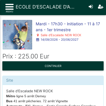
ECOLE D'ESCALADE D'A...
Mardi - 17h30 - Initiation - 11 à 17
ans - 1er trimestre
Salle d’Escalade NEW ROCK
14/09/2026 - 20/06/2027
Prix : 225.00 Eur
CONTINUER
Site
Salle d’Escalade NEW ROCK
Métro
ligne 5 arrêt Demey
Bus
41 arrêt pêcheries. 72 arrêt Vignette