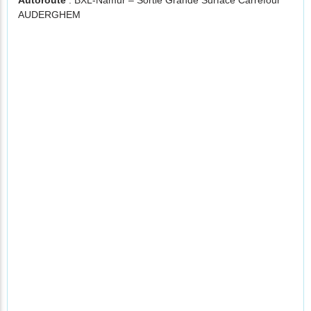
Autoroute
: BXL-Namur – Sortie Grande Surface Carrefour
AUDERGHEM