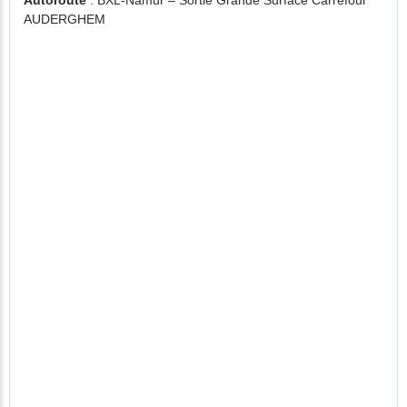
Autoroute
: BXL-Namur – Sortie Grande Surface Carrefour
AUDERGHEM