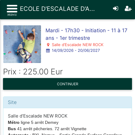
ECOLE D'ESCALADE D'A...
Mardi - 17h30 - Initiation - 11 à 17
ans - 1er trimestre
Salle d’Escalade NEW ROCK
14/09/2026 - 20/06/2027
Prix : 225.00 Eur
CONTINUER
Site
Salle d’Escalade NEW ROCK
Métro
ligne 5 arrêt Demey
Bus
41 arrêt pêcheries. 72 arrêt Vignette