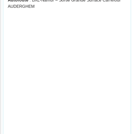
Autoroute
: BXL-Namur – Sortie Grande Surface Carrefour
AUDERGHEM