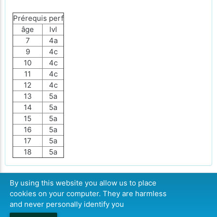
Prérequis perf
âge
lvl
7
4a
9
4c
10
4c
11
4c
12
4c
13
5a
14
5a
15
5a
16
5a
17
5a
18
5a
By using this website you allow us to place
cookies on your computer. They are harmless
CONTINUER
and never personally identify you