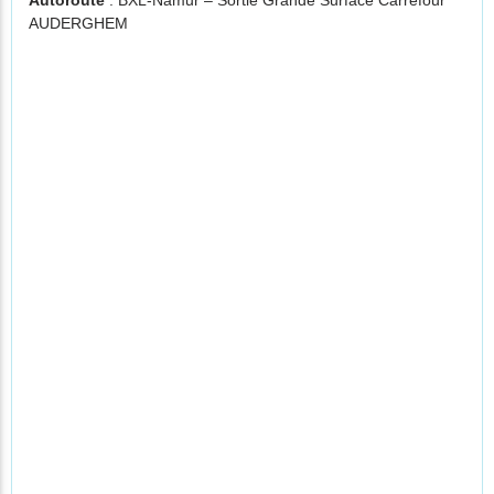
Autoroute
: BXL-Namur – Sortie Grande Surface Carrefour
AUDERGHEM