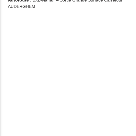
Autoroute
: BXL-Namur – Sortie Grande Surface Carrefour
AUDERGHEM