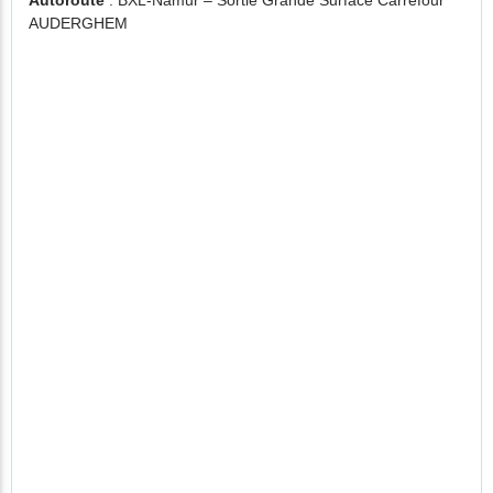
Autoroute
: BXL-Namur – Sortie Grande Surface Carrefour
AUDERGHEM