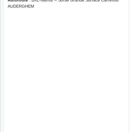
Autoroute
: BXL-Namur – Sortie Grande Surface Carrefour
AUDERGHEM