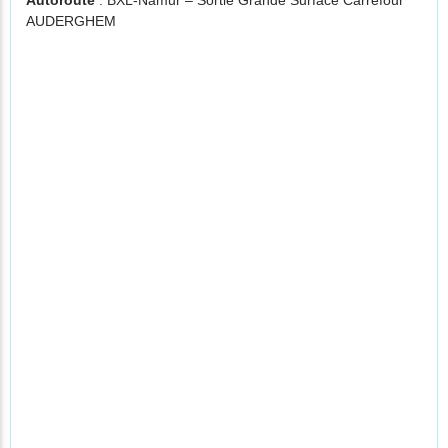
Autoroute
: BXL-Namur – Sortie Grande Surface Carrefour
AUDERGHEM