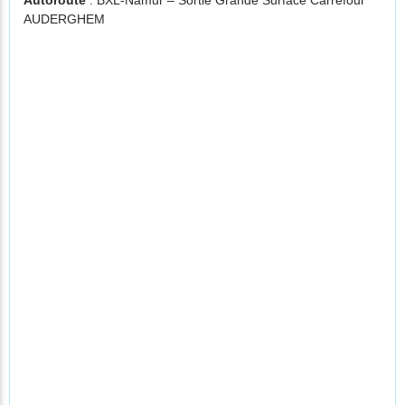
Autoroute
: BXL-Namur – Sortie Grande Surface Carrefour
AUDERGHEM