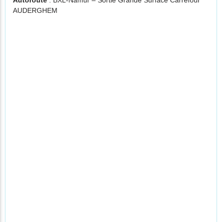
Autoroute
: BXL-Namur – Sortie Grande Surface Carrefour
AUDERGHEM