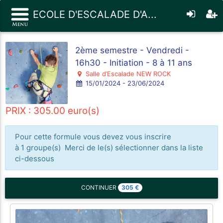
ECOLE D'ESCALADE D'A...
2ème semestre - Vendredi -
16h30 - Initiation - 8 à 11 ans
Salle d’Escalade NEW ROCK
15/01/2024 - 23/06/2024
PRIX : 305.00 euro(s)
Pour cette formule vous devez vous inscrire
à 1 groupe(s) Merci de le(s) sélectionner dans la liste
ci-dessous
305
€
CONTINUER