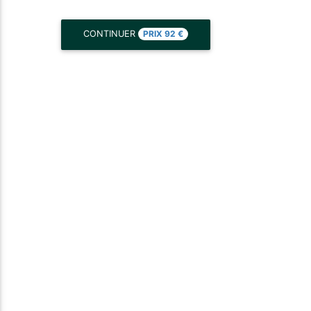
PRIX
92
€
CONTINUER