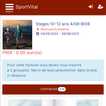
SportVital
Stages 10-12 ans 4/08-8/08
Rixensart/Limelette
04/08/2025 - 08/08/2025
PRIX : 0.00 euro(s)
Pour cette formule vous devez vous inscrire
à 2 groupe(s) Merci de le(s) sélectionner dans la liste
ci-dessous
0
€
CONTINUER