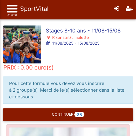
SportVital
Stages 8-10 ans - 11/08-15/08
Rixensart/Limelette
11/08/2025 - 15/08/2025
PRIX : 0.00 euro(s)
Pour cette formule vous devez vous inscrire
à 2 groupe(s) Merci de le(s) sélectionner dans la liste
ci-dessous
0
€
CONTINUER