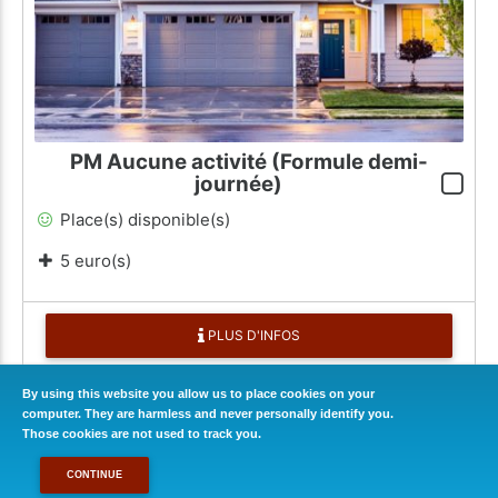
PM Aucune activité (Formule demi-
journée)
Place(s) disponible(s)
5 euro(s)
PLUS D'INFOS
By using this website you allow us to place cookies on your
0
€
CONTINUER
computer. They are harmless and never personally identify you.
Those cookies are not used to track you.
CONTINUE