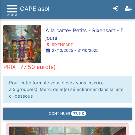
CAPE asbl
A la carte- Petits - Rixensart - 5
jours
RIXENSART
27/10/2025 - 31/10/2025
PRIX : 77.50 euro(s)
Pour cette formule vous devez vous inscrire
à 5 groupe(s) Merci de le(s) sélectionner dans la liste
ci-dessous
77.5
€
CONTINUER