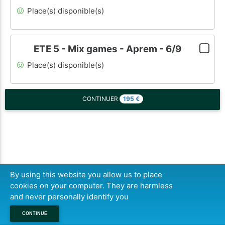
Place(s) disponible(s)
ETE 5 - Mix games - Aprem - 6/9
Place(s) disponible(s)
195
€
CONTINUER
By using this website you allow us to place
cookies on your computer. They are harmless
and never personally identify you
CONTINUE