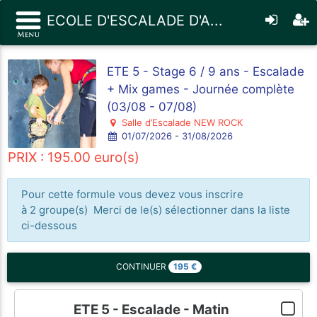
ECOLE D'ESCALADE D'A...
ETE 5 - Stage 6 / 9 ans - Escalade
+ Mix games - Journée complète
(03/08 - 07/08)
Salle d’Escalade NEW ROCK
01/07/2026 - 31/08/2026
PRIX : 195.00 euro(s)
Pour cette formule vous devez vous inscrire
à 2 groupe(s) Merci de le(s) sélectionner dans la liste
ci-dessous
195
€
CONTINUER
ETE 5 - Escalade - Matin