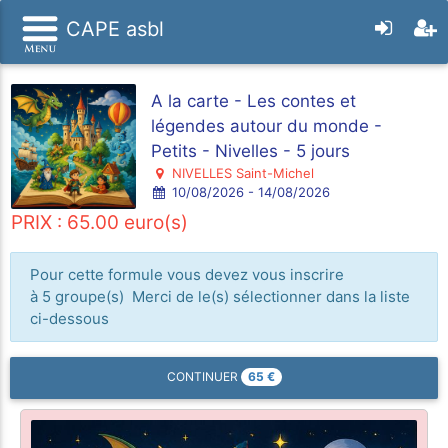
CAPE asbl
A la carte - Les contes et
légendes autour du monde -
Petits - Nivelles - 5 jours
NIVELLES Saint-Michel
10/08/2026 - 14/08/2026
PRIX : 65.00 euro(s)
Pour cette formule vous devez vous inscrire
à 5 groupe(s) Merci de le(s) sélectionner dans la liste
ci-dessous
65
€
CONTINUER