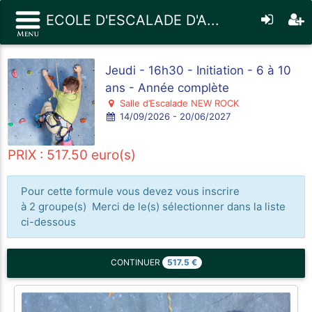
ECOLE D'ESCALADE D'A...
Jeudi - 16h30 - Initiation - 6 à 10
ans - Année complète
Salle d’Escalade NEW ROCK
14/09/2026 - 20/06/2027
PRIX : 517.50 euro(s)
Pour cette formule vous devez vous inscrire
à 2 groupe(s) Merci de le(s) sélectionner dans la liste
ci-dessous
517.5
€
CONTINUER