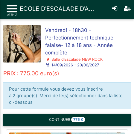
ECOLE D'ESCALADE D'A...
Vendredi - 18h30 -
Perfectionnement technique
falaise- 12 à 18 ans - Année
complète
Salle d’Escalade NEW ROCK
14/09/2026 - 20/06/2027
PRIX : 775.00 euro(s)
Pour cette formule vous devez vous inscrire
à 2 groupe(s) Merci de le(s) sélectionner dans la liste
ci-dessous
775
€
CONTINUER