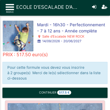
ECOLE D'ESCALADE D'A...
Mardi - 16h30 - Perfectionnement
- 7 à 12 ans - Année complète
Salle d’Escalade NEW ROCK
14/09/2026 - 20/06/2027
PRIX : 517.50 euro(s)
Pour cette formule vous devez vous inscrire
à 2 groupe(s) Merci de le(s) sélectionner dans la liste
ci-dessous
517.5
€
CONTINUER