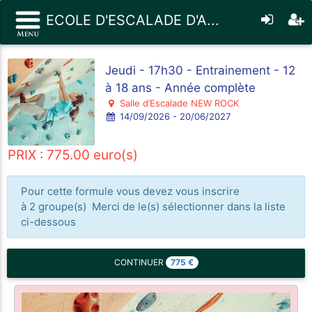
ECOLE D'ESCALADE D'A...
Jeudi - 17h30 - Entrainement - 12
à 18 ans - Année complète
Salle d’Escalade NEW ROCK
14/09/2026 - 20/06/2027
PRIX : 775.00 euro(s)
Pour cette formule vous devez vous inscrire
à 2 groupe(s) Merci de le(s) sélectionner dans la liste
ci-dessous
775
€
CONTINUER