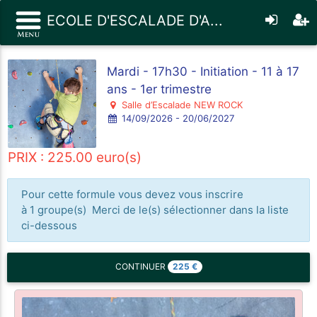
ECOLE D'ESCALADE D'A...
Mardi - 17h30 - Initiation - 11 à 17
ans - 1er trimestre
Salle d’Escalade NEW ROCK
14/09/2026 - 20/06/2027
PRIX : 225.00 euro(s)
Pour cette formule vous devez vous inscrire
à 1 groupe(s) Merci de le(s) sélectionner dans la liste
ci-dessous
225
€
CONTINUER