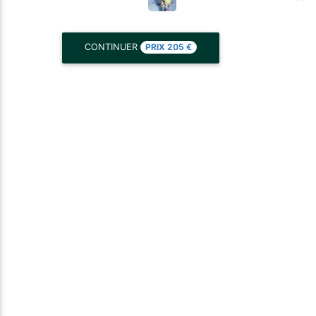
PRIX
205
€
CONTINUER