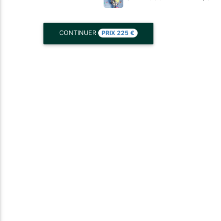
PRIX
225
€
CONTINUER