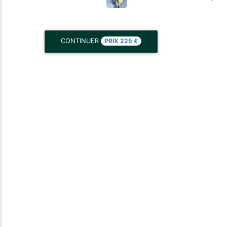
PRIX
225
€
CONTINUER