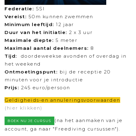
Federatie:
SSI
Vereist:
50m kunnen zwemmen
Minimum leeftijd:
12 jaar
Duur van het initiatie:
2 x 3 uur
Maximale diepte
:
5 meter
Maximaal aantal deelnemers:
8
Tijd:
doordeweekse avonden of overdag in
het weekend
Ontmoetingspunt:
bij de receptie 20
minuten voor je introductie
Prijs:
245 euro/persoon
Geldigheids-en annuleringsvoorwaarden
(hier klikken)
(na het aanmaken van je
BOEK NU JE CURSUS
account, ga naar "Freediving cursussen").