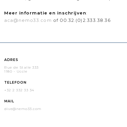
Meer informatie en inschrijven
:
aca@nemo33.com
of 00.32.(0)2.333.38.36
ADRES
Rue de Stalle 333
1180 - Uccle
TELEFOON
+32 2 332 33 34
MAIL
dive@nemo33.com