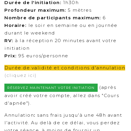
Durée de l'initiation:
1h30h
Profondeur maximum:
5 mètres
Nombre de participants maximum:
6
Horaire:
le soir en semaine ou en journée
durant le weekend
RV:
à la réception 20 minutes avant votre
initiation
Prix:
95 euros/personne
Durée de validité et conditions d'annulation
(cliquez ici)
(après
RÉSERVEZ MAINTENANT VOTRE INITIATION
avoir créé votre compte, allez dans "Cours
d'apnée").
Annulation
:
sans frais jusqu'à une 48h avant
l'activité. Au delà de ce délai, vous perdez
votre séance, à moins de fournir un