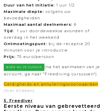
Duur van het initiatie:
1 uur 1/2
Maximale diepte
:
volgens uw
bevoedgheiden
Maximaal aantal deelnemers:
6
Tijd:
1 uur doordeweekse avonden of
overdag in het weekend
Ontmoetingspunt:
bij de receptie 20
minuten voor je introductie
Prijs:
75 euro/persoon
(na het aanmaken van je
BOEK NU JE CURSUS
account, ga naar "Freediving cursussen").
Geldigheids-en annuleringsvoorwaarden
(hier klikken)
5. Freediver
Eerste niveau van gebrevetteerd