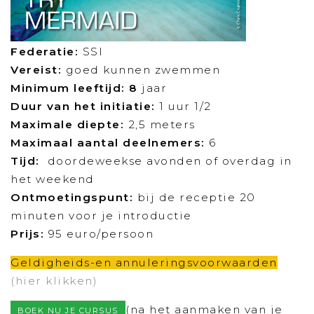
Federatie:
SSI
Vereist:
goed kunnen zwemmen
Minimum leeftijd: 8
jaar
Duur van het initiatie:
1 uur 1/2
Maximale diepte
:
2,5 meters
Maximaal aantal deelnemers:
6
Tijd:
doordeweekse avonden of overdag in
het weekend
Ontmoetingspunt:
bij de receptie 20
minuten voor je introductie
Prijs:
95 euro/persoon
Geldigheids-en annuleringsvoorwaarden
(hier klikken)
(na het aanmaken van je
BOEK NU JE CURSUS