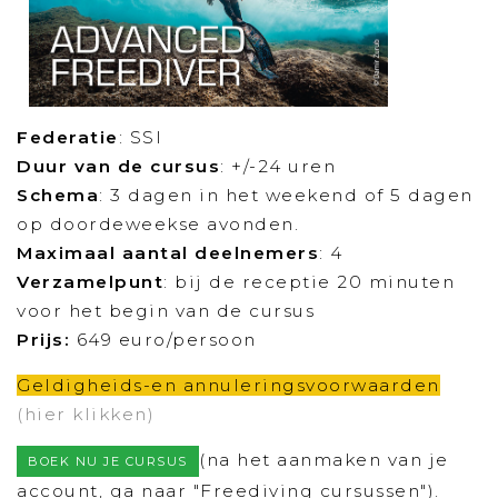
Federatie
: SSI
Duur van de cursus
: +/-24 uren
Schema
: 3 dagen in het weekend of 5 dagen
op doordeweekse avonden.
Maximaal aantal deelnemers
: 4
Verzamelpunt
: bij de receptie 20 minuten
voor het begin van de cursus
Prijs:
649 euro/persoon
Geldigheids-en annuleringsvoorwaarden
(hier klikken)
(na het aanmaken van je
BOEK NU JE CURSUS
account, ga naar "Freediving cursussen").