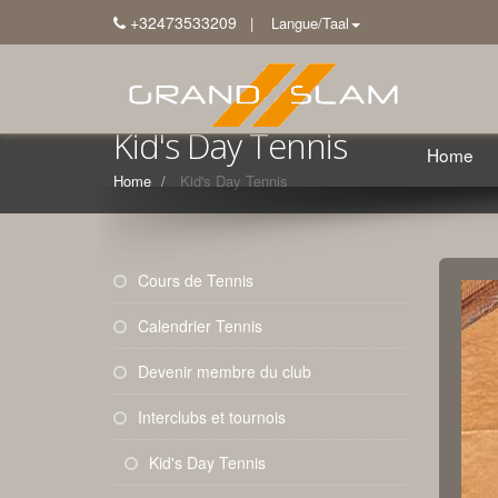
+32473533209
| Langue/Taal
Kid's Day Tennis
Home
Home
Kid's Day Tennis
Cours de Tennis
Calendrier Tennis
Devenir membre du club
Interclubs et tournois
Kid's Day Tennis