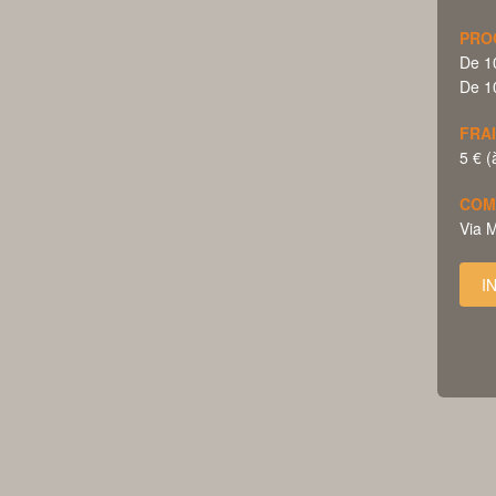
PRO
De 10
De 10
FRAI
5 € (
COM
Via 
I