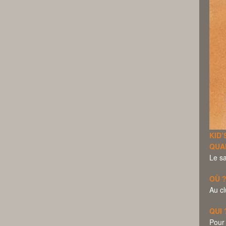
KID’
QUA
Le s
OÙ 
Au cl
QUI 
Pour 