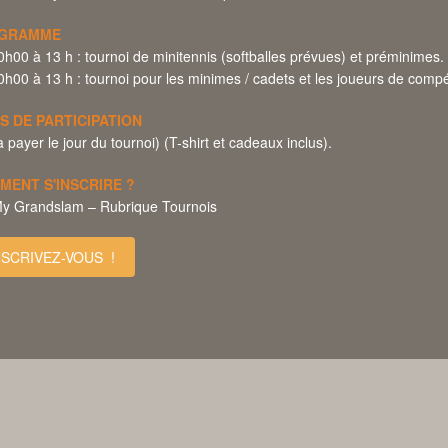
GRAMME
h00 à 13 h : tournoi de minitennis (softballes prévues) et préminimes.
h00 à 13 h : tournoi pour les minimes / cadets et les joueurs de compét
S DE PARTICIPATION
à payer le jour du tournoi) (T-shirt et cadeaux inclus).
MENT S'INSCRIRE ?
My Grandslam – Rubrique Tournois
NSCRIVEZ-VOUS !