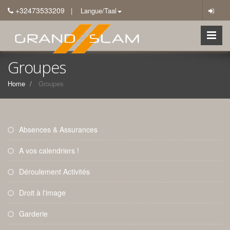
+32473533209
| Langue/Taal
Groupes
Home
Groupes
Absences & Assurances
A vos calendriers !
Déroulement Activités
Droit à l'image
Garderie