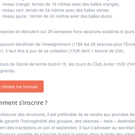
niveau orange: terrain de 18 mètres avec des balles oranges;
niveau vert: terrain de 24 mètres avec des balles vertes;
niveau jaune : terrain de 24 mètres avec des balles dures.
éances se déroulent sur 28 semaines hors vacances scolaires et jours 
pouvoir bénéficier de l'enseignement (178€ les 28 séances pour l'Ecol
r), il faut être à jour de sa cotisation (153€ dont 1 licence de 23€).
ours de l’école de tennis durent 1h, les cours du Club Junior 1h30 (l'int
gnants).
 choisis ma formule
ment s’inscrire ?
chacune des structures, il est préférable de se rendre aux journées des
de garantir l’homogénéité des groupes, des séances « tests » destinées 
t des inscriptions en juin et septembre. Il faut s’adresser au secrétar
t toujours possible de s’inscrire durant la saison dans la limite des place