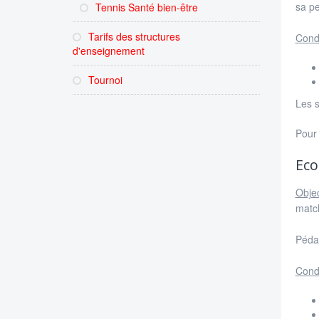
sa pe
Tennis Santé bien-être
Tarifs des structures
Condi
d'enseignement
Tournoi
Les s
Pour 
Eco
Objec
match
Pédag
Condi