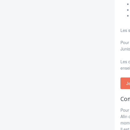
Les s
Pour 
Junio
Les c
ensei
Je
Com
Pour 
Afin 
momen
Il es