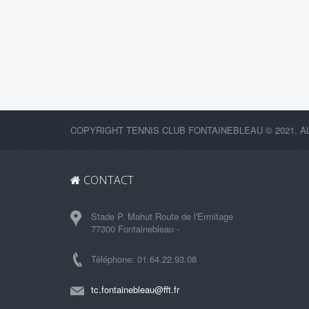
COPYRIGHT TENNIS CLUB FONTAINEBLEAU © 2021. A
CONTACT
Stade P. Mahut Route de l'Ermitage
77300 Fontainebleau -
Téléphone: 01.64.22.93.08
tc.fontainebleau@fft.fr