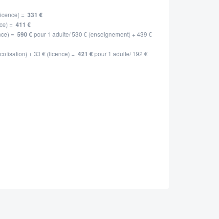
licence) =
331 €
nce) =
411 €
nce) =
590 €
pour 1 adulte/ 530 € (enseignement) + 439 €
otisation) + 33 € (licence) =
421 €
pour 1 adulte/ 192 €