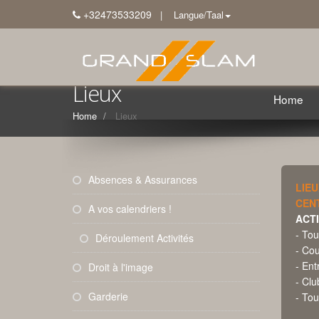
+32473533209
| Langue/Taal
Lieux
Home
Home
Lieux
Absences & Assurances
LIEU
CENT
A vos calendriers !
ACT
- Tou
Déroulement Activités
- Cou
- Ent
Droit à l'image
- Clu
Garderie
- Tou