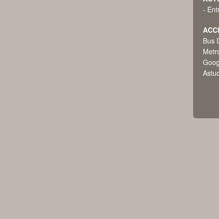
- Ent
ACC
Bus D
Metr
Goog
Astuc