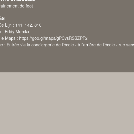
raînement de foot
ÈS
e Lijn : 141, 142, 810
o : Eddy Merckx
le Maps :
https://goo.gl/maps/gPCvsRSBZPF2
e : Entrée via la conciergerie de l'école - à l'arrière de l'école - rue san