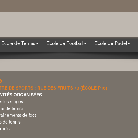
Ecole de Tennis
Ecole de Football
Ecole de Padel
X
RE DE SPORTS : RUE DES FRUITS 73 (ÉCOLE P16)
IVITÉS ORGANISÉES
s les stages
rs de tennis
raînements de foot
b de tennis
rnois