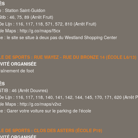
ÈS
 : Station Saint-Guidon
tib : 46, 75, 89 (Arrêt Fruit)
e Lijn : 116, 117, 118, 571, 572, 810 (Arrêt Fruit)
le Maps :
http://g.co/maps/f5cx
e : le site se situe à deux pas du Westland Shopping Center
E DE SPORTS : RUE WAYEZ - RUE DU BRONZE 14 (ÉCOLE L6/13)
IVITÉ ORGANISÉE
raînement de foot
ÈS
TIB : 46 (Arrêt Douvres)
e Lijn : 116, 117, 118, 140, 141, 142, 144, 145, 170, 171, 620 (Arrêt 
le Maps :
http://g.co/maps/v2vz
e : Garer votre voiture sur le parking de l'école
E DE SPORTS : CLOS DES ASTERS (ÉCOLE P19)
IVITÉ ORGANISÉE