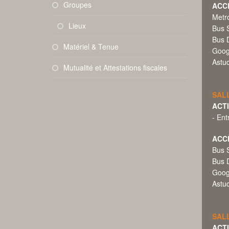
Groupes
ACC
Metro
Lieux
Bus S
Bus D
Matériel & Tenue
Goog
Astuc
Mutualité et Attestations fiscales
SALL
ACT
- Ent
ACC
Bus S
Bus D
Goog
Astuc
SALL
ACT