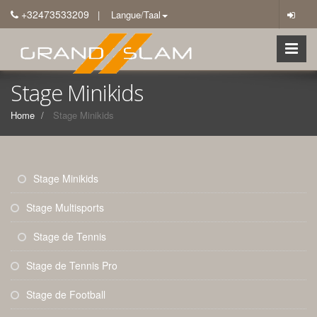
+32473533209
| Langue/Taal
Stage Minikids
Home
Stage Minikids
Stage Minikids
Stage Multisports
Stage de Tennis
Stage de Tennis Pro
Stage de Football