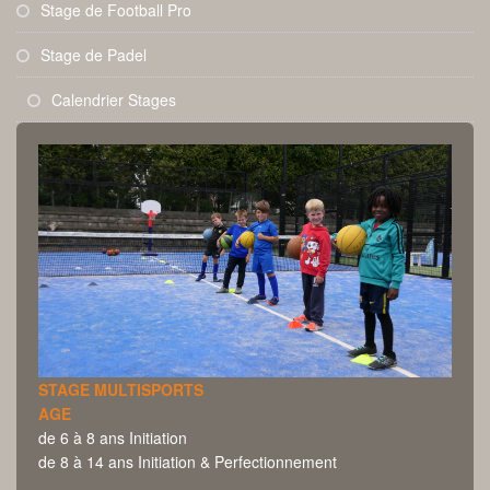
Stage de Football Pro
Stage de Padel
Calendrier Stages
STAGE MULTISPORTS
AGE
de 6 à 8 ans Initiation
de 8 à 14 ans Initiation & Perfectionnement