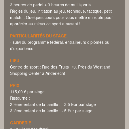
3 heures de padel + 3 heures de multisports.
Règles du jeu, initiation au jeu, technique, tactique, petit
match... Quelques cours pour vous mettre en route pour
apprécier au mieux ce sport amusant !
PARTICULARITÉS DU STAGE
- suivi du programme fédéral, entraîneurs diplômés ou
d'expérience
LIEU
Centre de sport : Rue des Fruits 73. Près du Westland
Shopping Center à Anderlecht
PRIX
115,00 € par stage
Ristourne :
2 ième enfant de la famille : - 2.5 Eur par stage
3 ième enfant de la famille : - 5 Eur par stage
GARDERIE
1,50 €/jour (facultatif)