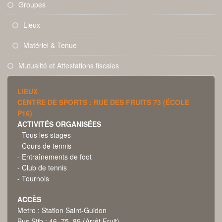
Groupes
Lieux
Matériel & Tenue
Mutualité et Attestations fiscales
LIEUX
CENTRE DE SPORTS : RUE DES FRUITS 73 (ÉCOLE
P16)
ACTIVITÉS ORGANISÉES
- Tous les stages
- Cours de tennis
- Entraînements de foot
- Club de tennis
- Tournois
ACCÈS
Metro : Station Saint-Guidon
Bus Stib : 46, 75, 89 (Arrêt Fruit)