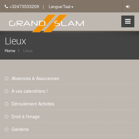
+32473533209
| Langue/Taal
Lieux
Home
Lieux
Absences & Assurances
A vos calendriers !
Déroulement Activités
Droit à l'image
Garderie