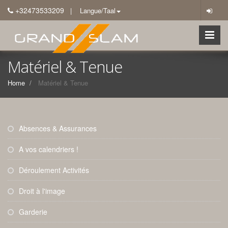
+32473533209
| Langue/Taal
Matériel & Tenue
Home
Matériel & Tenue
Absences & Assurances
A vos calendriers !
Déroulement Activités
Droit à l'image
Garderie