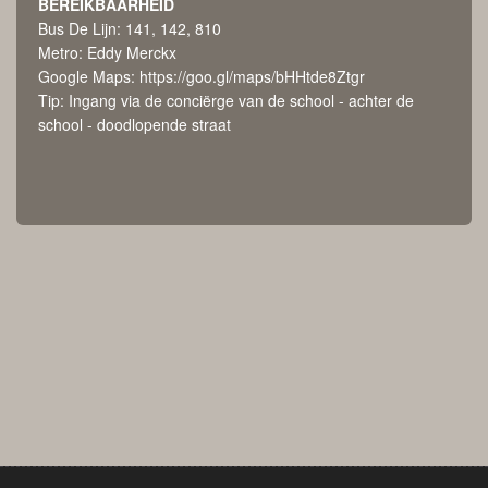
BEREIKBAARHEID
Bus De Lijn: 141, 142, 810
Metro: Eddy Merckx
Google Maps:
https://goo.gl/maps/bHHtde8Ztgr
Tip: Ingang via de conciërge van de school - achter de
school - doodlopende straat