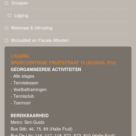
Groepen
Ligging
Materiaal & Uitrusting
Mutualiteit en Fiscale Attesten
LIGGING
SPORTCENTRUM: FRUITSTRAAT 73 (SCHOOL P16)
GEORGANISEERDE ACTIVITEITEN
- Alle stages
- Tennislessen
- Voetbaltrainingen
- Tennisclub
- Toernooi
BEREIKBAARHEID
Metro: Sint-Guido
Bus Stib: 46, 75, 89 (Halte Fruit)
Bus De Lijn: 116, 117, 118, 571, 572, 810 (Halte Fruit)