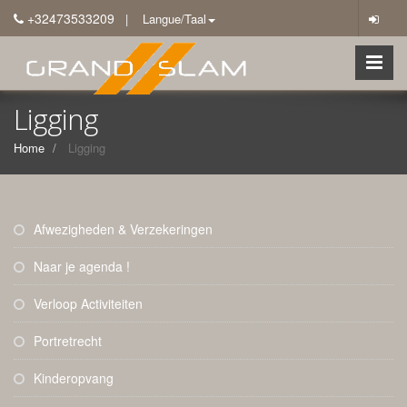
+32473533209
| Langue/Taal
Ligging
Home
Ligging
Afwezigheden & Verzekeringen
Naar je agenda !
Verloop Activiteiten
Portretrecht
Kinderopvang