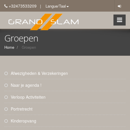
+32473533209
| Langue/Taal
Groepen
Home
Groepen
Afwezigheden & Verzekeringen
Naar je agenda !
Verloop Activiteiten
Portretrecht
Kinderopvang